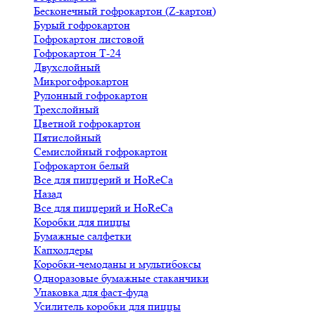
Бесконечный гофрокартон (Z-картон)
Бурый гофрокартон
Гофрокартон листовой
Гофрокартон Т-24
Двухслойный
Микрогофрокартон
Рулонный гофрокартон
Трехслойный
Цветной гофрокартон
Пятислойный
Семислойный гофрокартон
Гофрокартон белый
Все для пиццерий и HoReCa
Назад
Все для пиццерий и HoReCa
Коробки для пиццы
Бумажные салфетки
Капхолдеры
Коробки-чемоданы и мультибоксы
Одноразовые бумажные стаканчики
Упаковка для фаст-фуда
Усилитель коробки для пиццы