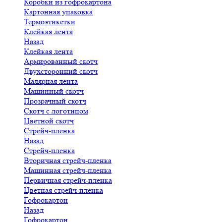
Коробки из гофрокартона
Картонная упаковка
Термоэтикетки
Клейкая лента
Назад
Клейкая лента
Армированный скотч
Двухсторонний скотч
Малярная лента
Машинный скотч
Прозрачный скотч
Скотч с логотипом
Цветной скотч
Стрейч-пленка
Назад
Стрейч-пленка
Вторичная стрейч-пленка
Машинная стрейч-пленка
Первичная стрейч-пленка
Цветная стрейч-пленка
Гофрокартон
Назад
Гофрокартон