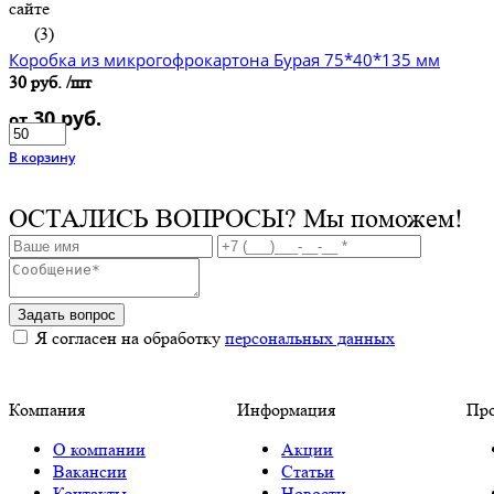
сайте
(3)
Коробка из микрогофрокартона Бурая 75*40*135 мм
30 руб.
/шт
30 руб.
от
В корзину
ОСТАЛИСЬ ВОПРОСЫ?
Мы поможем!
Задать вопрос
Я согласен на обработку
персональных данных
Компания
Информация
Пр
О компании
Акции
Вакансии
Статьи
Контакты
Новости