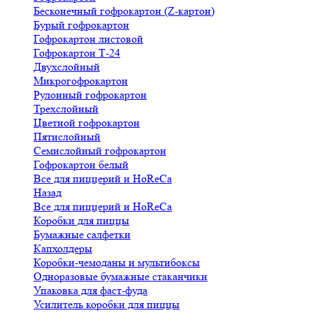
Бесконечный гофрокартон (Z-картон)
Бурый гофрокартон
Гофрокартон листовой
Гофрокартон Т-24
Двухслойный
Микрогофрокартон
Рулонный гофрокартон
Трехслойный
Цветной гофрокартон
Пятислойный
Семислойный гофрокартон
Гофрокартон белый
Все для пиццерий и HoReCa
Назад
Все для пиццерий и HoReCa
Коробки для пиццы
Бумажные салфетки
Капхолдеры
Коробки-чемоданы и мультибоксы
Одноразовые бумажные стаканчики
Упаковка для фаст-фуда
Усилитель коробки для пиццы