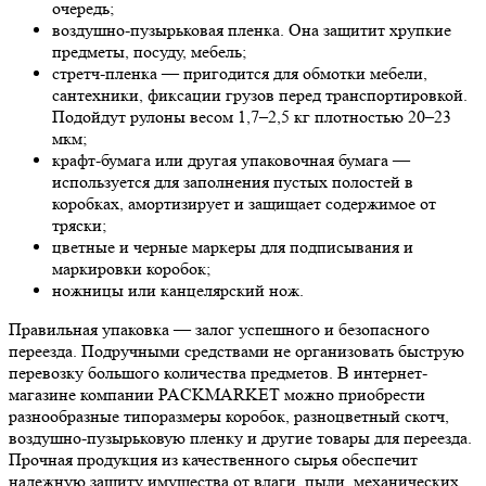
очередь;
воздушно-пузырьковая пленка. Она защитит хрупкие
предметы, посуду, мебель;
стретч-пленка — пригодится для обмотки мебели,
сантехники, фиксации грузов перед транспортировкой.
Подойдут рулоны весом 1,7–2,5 кг плотностью 20–23
мкм;
крафт-бумага или другая упаковочная бумага —
используется для заполнения пустых полостей в
коробках, амортизирует и защищает содержимое от
тряски;
цветные и черные маркеры для подписывания и
маркировки коробок;
ножницы или канцелярский нож.
Правильная упаковка — залог успешного и безопасного
переезда. Подручными средствами не организовать быструю
перевозку большого количества предметов. В интернет-
магазине компании PACKMARKET можно приобрести
разнообразные типоразмеры коробок, разноцветный скотч,
воздушно-пузырьковую пленку и другие товары для переезда.
Прочная продукция из качественного сырья обеспечит
надежную защиту имущества от влаги, пыли, механических