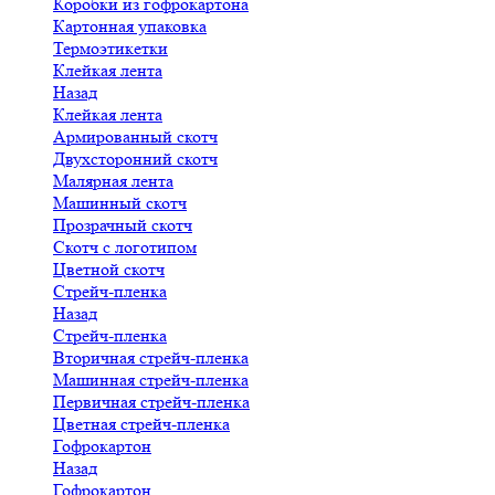
Коробки из гофрокартона
Картонная упаковка
Термоэтикетки
Клейкая лента
Назад
Клейкая лента
Армированный скотч
Двухсторонний скотч
Малярная лента
Машинный скотч
Прозрачный скотч
Скотч с логотипом
Цветной скотч
Стрейч-пленка
Назад
Стрейч-пленка
Вторичная стрейч-пленка
Машинная стрейч-пленка
Первичная стрейч-пленка
Цветная стрейч-пленка
Гофрокартон
Назад
Гофрокартон