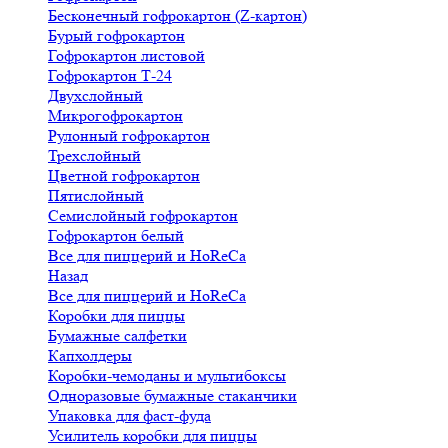
Бесконечный гофрокартон (Z-картон)
Бурый гофрокартон
Гофрокартон листовой
Гофрокартон Т-24
Двухслойный
Микрогофрокартон
Рулонный гофрокартон
Трехслойный
Цветной гофрокартон
Пятислойный
Семислойный гофрокартон
Гофрокартон белый
Все для пиццерий и HoReCa
Назад
Все для пиццерий и HoReCa
Коробки для пиццы
Бумажные салфетки
Капхолдеры
Коробки-чемоданы и мультибоксы
Одноразовые бумажные стаканчики
Упаковка для фаст-фуда
Усилитель коробки для пиццы