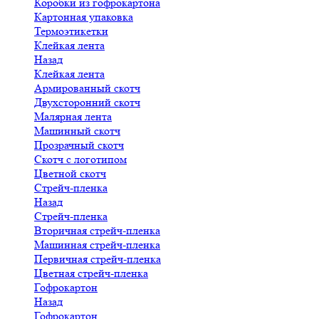
Коробки из гофрокартона
Картонная упаковка
Термоэтикетки
Клейкая лента
Назад
Клейкая лента
Армированный скотч
Двухсторонний скотч
Малярная лента
Машинный скотч
Прозрачный скотч
Скотч с логотипом
Цветной скотч
Стрейч-пленка
Назад
Стрейч-пленка
Вторичная стрейч-пленка
Машинная стрейч-пленка
Первичная стрейч-пленка
Цветная стрейч-пленка
Гофрокартон
Назад
Гофрокартон