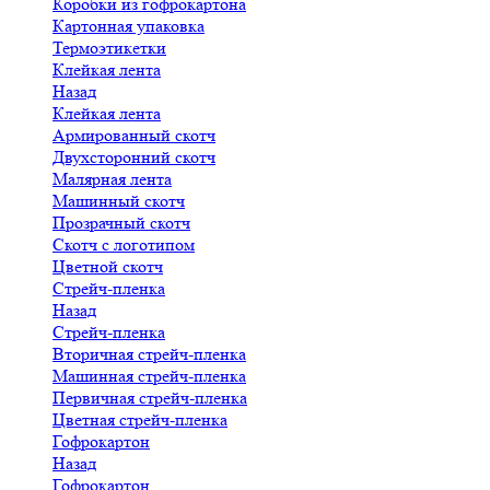
Коробки из гофрокартона
Картонная упаковка
Термоэтикетки
Клейкая лента
Назад
Клейкая лента
Армированный скотч
Двухсторонний скотч
Малярная лента
Машинный скотч
Прозрачный скотч
Скотч с логотипом
Цветной скотч
Стрейч-пленка
Назад
Стрейч-пленка
Вторичная стрейч-пленка
Машинная стрейч-пленка
Первичная стрейч-пленка
Цветная стрейч-пленка
Гофрокартон
Назад
Гофрокартон