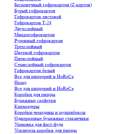
Бесконечный гофрокартон (Z-картон)
Бурый гофрокартон
Гофрокартон листовой
Гофрокартон Т-24
Двухслойный
Микрогофрокартон
Рулонный гофрокартон
Трехслойный
Цветной гофрокартон
Пятислойный
Семислойный гофрокартон
Гофрокартон белый
Все для пиццерий и HoReCa
Назад
Все для пиццерий и HoReCa
Коробки для пиццы
Бумажные салфетки
Капхолдеры
Коробки-чемоданы и мультибоксы
Одноразовые бумажные стаканчики
Упаковка для фаст-фуда
Усилитель коробки для пиццы