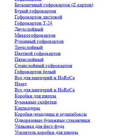
Бесконечный гофрокартон (Z-картон)
Бурый гофрокартон
Гофрокартон листовой
Гофрокартон Т-24
Двухслойный
Микрогофрокартон
Рулонный гофрокартон
Трехслойный
Цветной гофрокартон
Пятислойный
Семислойный гофрокартон
Гофрокартон белый
Все для пиццерий и HoReCa
Назад
Все для пиццерий и HoReCa
Коробки для пиццы
Бумажные салфетки
Капхолдеры
Коробки-чемоданы и мультибоксы
Одноразовые бумажные стаканчики
Упаковка для фаст-фуда
Усилитель коробки для пиццы