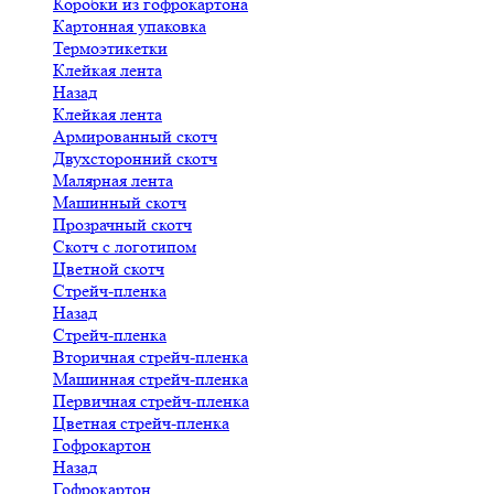
Коробки из гофрокартона
Картонная упаковка
Термоэтикетки
Клейкая лента
Назад
Клейкая лента
Армированный скотч
Двухсторонний скотч
Малярная лента
Машинный скотч
Прозрачный скотч
Скотч с логотипом
Цветной скотч
Стрейч-пленка
Назад
Стрейч-пленка
Вторичная стрейч-пленка
Машинная стрейч-пленка
Первичная стрейч-пленка
Цветная стрейч-пленка
Гофрокартон
Назад
Гофрокартон