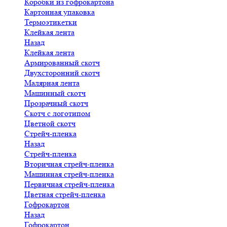
Коробки из гофрокартона
Картонная упаковка
Термоэтикетки
Клейкая лента
Назад
Клейкая лента
Армированный скотч
Двухсторонний скотч
Малярная лента
Машинный скотч
Прозрачный скотч
Скотч с логотипом
Цветной скотч
Стрейч-пленка
Назад
Стрейч-пленка
Вторичная стрейч-пленка
Машинная стрейч-пленка
Первичная стрейч-пленка
Цветная стрейч-пленка
Гофрокартон
Назад
Гофрокартон