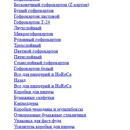
Бесконечный гофрокартон (Z-картон)
Бурый гофрокартон
Гофрокартон листовой
Гофрокартон Т-24
Двухслойный
Микрогофрокартон
Рулонный гофрокартон
Трехслойный
Цветной гофрокартон
Пятислойный
Семислойный гофрокартон
Гофрокартон белый
Все для пиццерий и HoReCa
Назад
Все для пиццерий и HoReCa
Коробки для пиццы
Бумажные салфетки
Капхолдеры
Коробки-чемоданы и мультибоксы
Одноразовые бумажные стаканчики
Упаковка для фаст-фуда
Усилитель коробки для пиццы