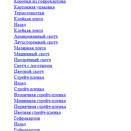
Коробки из гофрокартона
Картонная упаковка
Термоэтикетки
Клейкая лента
Назад
Клейкая лента
Армированный скотч
Двухсторонний скотч
Малярная лента
Машинный скотч
Прозрачный скотч
Скотч с логотипом
Цветной скотч
Стрейч-пленка
Назад
Стрейч-пленка
Вторичная стрейч-пленка
Машинная стрейч-пленка
Первичная стрейч-пленка
Цветная стрейч-пленка
Гофрокартон
Назад
Гофрокартон