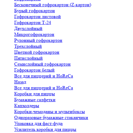
Бесконечный гофрокартон (Z-картон)
Бурый гофрокартон
Гофрокартон листовой
Гофрокартон Т-24
Двухслойный
Микрогофрокартон
Рулонный гофрокартон
Трехслойный
Цветной гофрокартон
Пятислойный
Семислойный гофрокартон
Гофрокартон белый
Все для пиццерий и HoReCa
Назад
Все для пиццерий и HoReCa
Коробки для пиццы
Бумажные салфетки
Капхолдеры
Коробки-чемоданы и мультибоксы
Одноразовые бумажные стаканчики
Упаковка для фаст-фуда
Усилитель коробки для пиццы