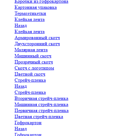
Коробки из гофрокартона
Картонная упаковка
Термоэтикетки
Клейкая лента
Назад
Клейкая лента
Армированный скотч
Двухсторонний скотч
Малярная лента
Машинный скотч
Прозрачный скотч
Скотч с логотипом
Цветной скотч
Стрейч-пленка
Назад
Стрейч-пленка
Вторичная стрейч-пленка
Машинная стрейч-пленка
Первичная стрейч-пленка
Цветная стрейч-пленка
Гофрокартон
Назад
Гофрокартон