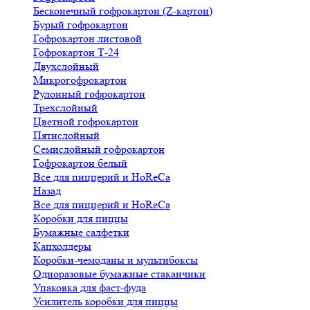
Бесконечный гофрокартон (Z-картон)
Бурый гофрокартон
Гофрокартон листовой
Гофрокартон Т-24
Двухслойный
Микрогофрокартон
Рулонный гофрокартон
Трехслойный
Цветной гофрокартон
Пятислойный
Семислойный гофрокартон
Гофрокартон белый
Все для пиццерий и HoReCa
Назад
Все для пиццерий и HoReCa
Коробки для пиццы
Бумажные салфетки
Капхолдеры
Коробки-чемоданы и мультибоксы
Одноразовые бумажные стаканчики
Упаковка для фаст-фуда
Усилитель коробки для пиццы