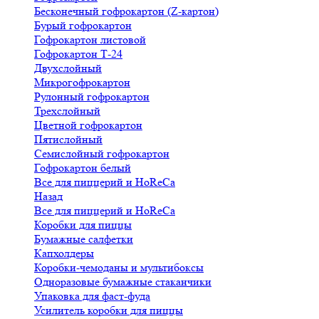
Бесконечный гофрокартон (Z-картон)
Бурый гофрокартон
Гофрокартон листовой
Гофрокартон Т-24
Двухслойный
Микрогофрокартон
Рулонный гофрокартон
Трехслойный
Цветной гофрокартон
Пятислойный
Семислойный гофрокартон
Гофрокартон белый
Все для пиццерий и HoReCa
Назад
Все для пиццерий и HoReCa
Коробки для пиццы
Бумажные салфетки
Капхолдеры
Коробки-чемоданы и мультибоксы
Одноразовые бумажные стаканчики
Упаковка для фаст-фуда
Усилитель коробки для пиццы