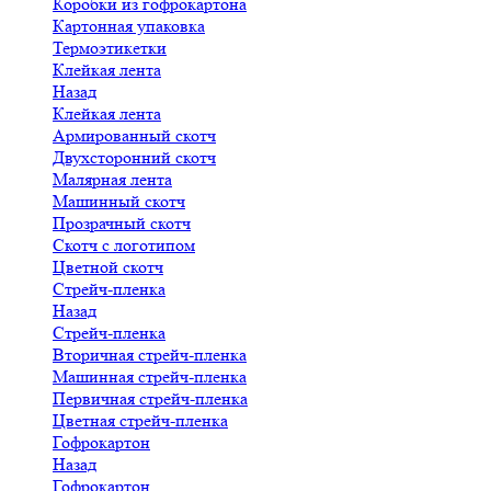
Коробки из гофрокартона
Картонная упаковка
Термоэтикетки
Клейкая лента
Назад
Клейкая лента
Армированный скотч
Двухсторонний скотч
Малярная лента
Машинный скотч
Прозрачный скотч
Скотч с логотипом
Цветной скотч
Стрейч-пленка
Назад
Стрейч-пленка
Вторичная стрейч-пленка
Машинная стрейч-пленка
Первичная стрейч-пленка
Цветная стрейч-пленка
Гофрокартон
Назад
Гофрокартон