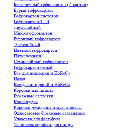
Бесконечный гофрокартон (Z-картон)
Бурый гофрокартон
Гофрокартон листовой
Гофрокартон Т-24
Двухслойный
Микрогофрокартон
Рулонный гофрокартон
Трехслойный
Цветной гофрокартон
Пятислойный
Семислойный гофрокартон
Гофрокартон белый
Все для пиццерий и HoReCa
Назад
Все для пиццерий и HoReCa
Коробки для пиццы
Бумажные салфетки
Капхолдеры
Коробки-чемоданы и мультибоксы
Одноразовые бумажные стаканчики
Упаковка для фаст-фуда
Усилитель коробки для пиццы