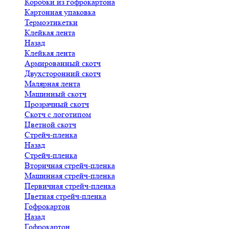
Коробки из гофрокартона
Картонная упаковка
Термоэтикетки
Клейкая лента
Назад
Клейкая лента
Армированный скотч
Двухсторонний скотч
Малярная лента
Машинный скотч
Прозрачный скотч
Скотч с логотипом
Цветной скотч
Стрейч-пленка
Назад
Стрейч-пленка
Вторичная стрейч-пленка
Машинная стрейч-пленка
Первичная стрейч-пленка
Цветная стрейч-пленка
Гофрокартон
Назад
Гофрокартон