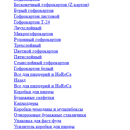
Бесконечный гофрокартон (Z-картон)
Бурый гофрокартон
Гофрокартон листовой
Гофрокартон Т-24
Двухслойный
Микрогофрокартон
Рулонный гофрокартон
Трехслойный
Цветной гофрокартон
Пятислойный
Семислойный гофрокартон
Гофрокартон белый
Все для пиццерий и HoReCa
Назад
Все для пиццерий и HoReCa
Коробки для пиццы
Бумажные салфетки
Капхолдеры
Коробки-чемоданы и мультибоксы
Одноразовые бумажные стаканчики
Упаковка для фаст-фуда
Усилитель коробки для пиццы