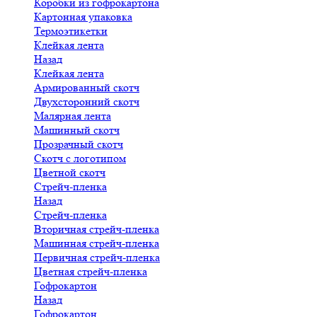
Коробки из гофрокартона
Картонная упаковка
Термоэтикетки
Клейкая лента
Назад
Клейкая лента
Армированный скотч
Двухсторонний скотч
Малярная лента
Машинный скотч
Прозрачный скотч
Скотч с логотипом
Цветной скотч
Стрейч-пленка
Назад
Стрейч-пленка
Вторичная стрейч-пленка
Машинная стрейч-пленка
Первичная стрейч-пленка
Цветная стрейч-пленка
Гофрокартон
Назад
Гофрокартон