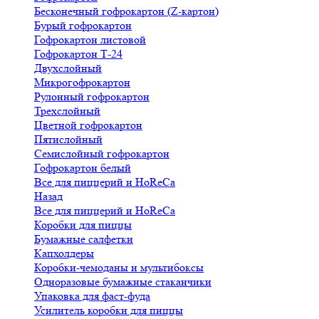
Бесконечный гофрокартон (Z-картон)
Бурый гофрокартон
Гофрокартон листовой
Гофрокартон Т-24
Двухслойный
Микрогофрокартон
Рулонный гофрокартон
Трехслойный
Цветной гофрокартон
Пятислойный
Семислойный гофрокартон
Гофрокартон белый
Все для пиццерий и HoReCa
Назад
Все для пиццерий и HoReCa
Коробки для пиццы
Бумажные салфетки
Капхолдеры
Коробки-чемоданы и мультибоксы
Одноразовые бумажные стаканчики
Упаковка для фаст-фуда
Усилитель коробки для пиццы