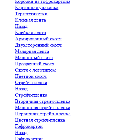
Коробки из гофрокартона
Картонная упаковка
Термоэтикетки
Клейкая лента
Назад
Клейкая лента
Армированный скотч
Двухсторонний скотч
Малярная лента
Машинный скотч
Прозрачный скотч
Скотч с логотипом
Цветной скотч
Стрейч-пленка
Назад
Стрейч-пленка
Вторичная стрейч-пленка
Машинная стрейч-пленка
Первичная стрейч-пленка
Цветная стрейч-пленка
Гофрокартон
Назад
Гофрокартон