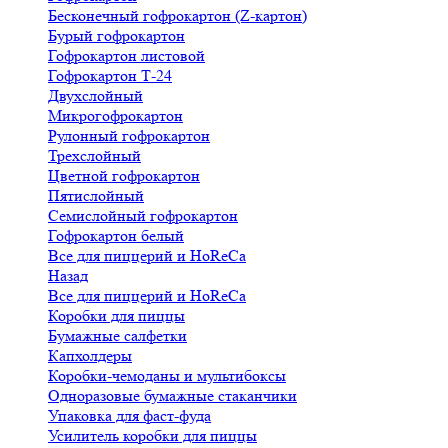
Бесконечный гофрокартон (Z-картон)
Бурый гофрокартон
Гофрокартон листовой
Гофрокартон Т-24
Двухслойный
Микрогофрокартон
Рулонный гофрокартон
Трехслойный
Цветной гофрокартон
Пятислойный
Семислойный гофрокартон
Гофрокартон белый
Все для пиццерий и HoReCa
Назад
Все для пиццерий и HoReCa
Коробки для пиццы
Бумажные салфетки
Капхолдеры
Коробки-чемоданы и мультибоксы
Одноразовые бумажные стаканчики
Упаковка для фаст-фуда
Усилитель коробки для пиццы