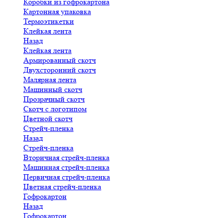
Коробки из гофрокартона
Картонная упаковка
Термоэтикетки
Клейкая лента
Назад
Клейкая лента
Армированный скотч
Двухсторонний скотч
Малярная лента
Машинный скотч
Прозрачный скотч
Скотч с логотипом
Цветной скотч
Стрейч-пленка
Назад
Стрейч-пленка
Вторичная стрейч-пленка
Машинная стрейч-пленка
Первичная стрейч-пленка
Цветная стрейч-пленка
Гофрокартон
Назад
Гофрокартон