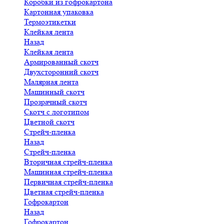
Коробки из гофрокартона
Картонная упаковка
Термоэтикетки
Клейкая лента
Назад
Клейкая лента
Армированный скотч
Двухсторонний скотч
Малярная лента
Машинный скотч
Прозрачный скотч
Скотч с логотипом
Цветной скотч
Стрейч-пленка
Назад
Стрейч-пленка
Вторичная стрейч-пленка
Машинная стрейч-пленка
Первичная стрейч-пленка
Цветная стрейч-пленка
Гофрокартон
Назад
Гофрокартон