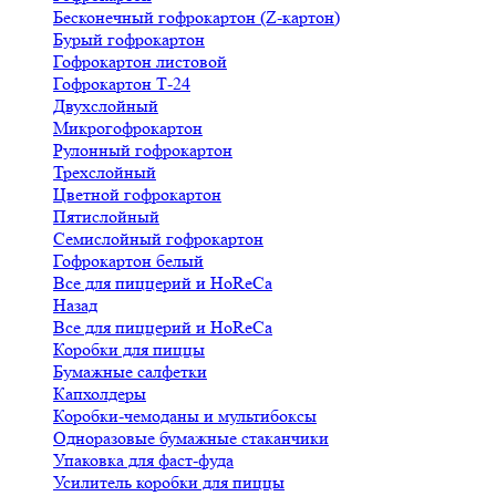
Бесконечный гофрокартон (Z-картон)
Бурый гофрокартон
Гофрокартон листовой
Гофрокартон Т-24
Двухслойный
Микрогофрокартон
Рулонный гофрокартон
Трехслойный
Цветной гофрокартон
Пятислойный
Семислойный гофрокартон
Гофрокартон белый
Все для пиццерий и HoReCa
Назад
Все для пиццерий и HoReCa
Коробки для пиццы
Бумажные салфетки
Капхолдеры
Коробки-чемоданы и мультибоксы
Одноразовые бумажные стаканчики
Упаковка для фаст-фуда
Усилитель коробки для пиццы