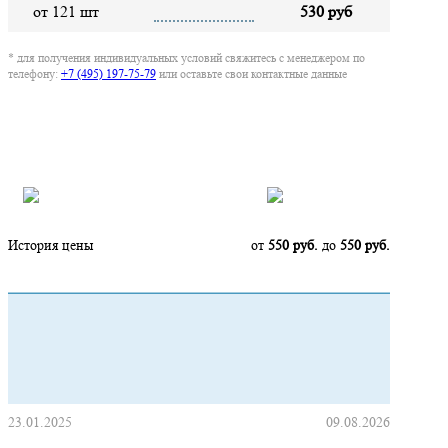
от 121 шт
530 руб
* для получения индивидуальных условий свяжитесь с менеджером по
телефону:
+7 (495) 197-75-79
или оставьте свои контактные данные
Нашли дешевле?
История цены
от
550 руб.
до
550 руб.
23.01.2025
09.08.2026