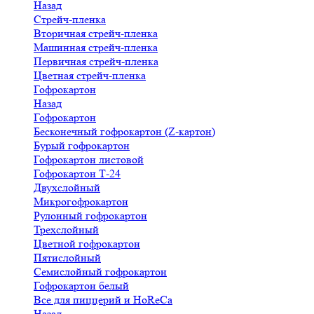
Назад
Стрейч-пленка
Вторичная стрейч-пленка
Машинная стрейч-пленка
Первичная стрейч-пленка
Цветная стрейч-пленка
Гофрокартон
Назад
Гофрокартон
Бесконечный гофрокартон (Z-картон)
Бурый гофрокартон
Гофрокартон листовой
Гофрокартон Т-24
Двухслойный
Микрогофрокартон
Рулонный гофрокартон
Трехслойный
Цветной гофрокартон
Пятислойный
Семислойный гофрокартон
Гофрокартон белый
Все для пиццерий и HoReCa
Назад