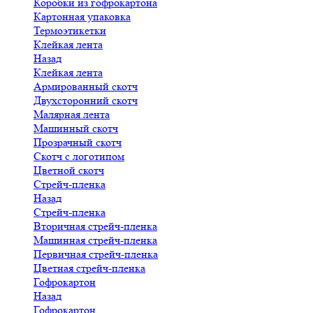
Коробки из гофрокартона
Картонная упаковка
Термоэтикетки
Клейкая лента
Назад
Клейкая лента
Армированный скотч
Двухсторонний скотч
Малярная лента
Машинный скотч
Прозрачный скотч
Скотч с логотипом
Цветной скотч
Стрейч-пленка
Назад
Стрейч-пленка
Вторичная стрейч-пленка
Машинная стрейч-пленка
Первичная стрейч-пленка
Цветная стрейч-пленка
Гофрокартон
Назад
Гофрокартон