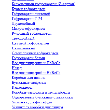
Бесконечный гофрокартон (Z-картон)
Бурый гофрокартон
Гофрокартон листовой
Гофрокартон Т-24
Двухслойный
Микрогофрокартон
Рулонный гофрокартон
Трехслойный
Цветной гофрокартон
Пятислойный
Семислойный гофрокартон
Гофрокартон белый
Все для пиццерий и HoReCa
Назад
Все для пиццерий и HoReCa
Коробки для пиццы
Бумажные салфетки
Капхолдеры
Коробки-чемоданы и мультибоксы
Одноразовые бумажные стаканчики
Упаковка для фаст-фуда
Усилитель коробки для пиццы