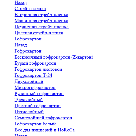
Назад
Стрейч-пленка
Вторичная стрейч-пленка
Машинная стрейч-пленка
Первичная стрейч-пленка
Цветная стрейч-пленка
Гофрокартон
Назад
Гофрокартон
Бесконечный гофрокартон (Z-картон)
Бурый гофрокартон
Гофрокартон листовой
Гофрокартон Т-24
Двухслойный
Микрогофрокартон
Рулонный гофрокартон
Трехслойный
Цветной гофрокартон
Пятислойный
Семислойный гофрокартон
Гофрокартон белый
Все для пиццерий и HoReCa
Назад