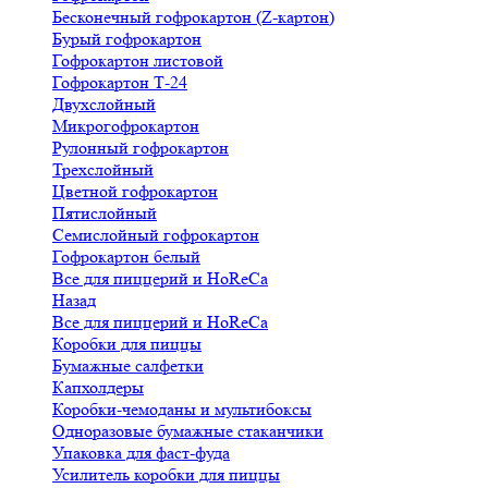
Бесконечный гофрокартон (Z-картон)
Бурый гофрокартон
Гофрокартон листовой
Гофрокартон Т-24
Двухслойный
Микрогофрокартон
Рулонный гофрокартон
Трехслойный
Цветной гофрокартон
Пятислойный
Семислойный гофрокартон
Гофрокартон белый
Все для пиццерий и HoReCa
Назад
Все для пиццерий и HoReCa
Коробки для пиццы
Бумажные салфетки
Капхолдеры
Коробки-чемоданы и мультибоксы
Одноразовые бумажные стаканчики
Упаковка для фаст-фуда
Усилитель коробки для пиццы