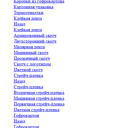
Коробки из гофрокартона
Картонная упаковка
Термоэтикетки
Клейкая лента
Назад
Клейкая лента
Армированный скотч
Двухсторонний скотч
Малярная лента
Машинный скотч
Прозрачный скотч
Скотч с логотипом
Цветной скотч
Стрейч-пленка
Назад
Стрейч-пленка
Вторичная стрейч-пленка
Машинная стрейч-пленка
Первичная стрейч-пленка
Цветная стрейч-пленка
Гофрокартон
Назад
Гофрокартон