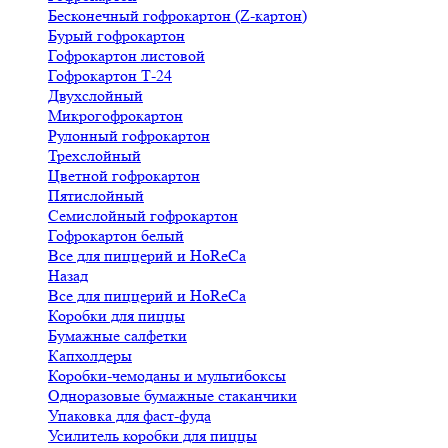
Бесконечный гофрокартон (Z-картон)
Бурый гофрокартон
Гофрокартон листовой
Гофрокартон Т-24
Двухслойный
Микрогофрокартон
Рулонный гофрокартон
Трехслойный
Цветной гофрокартон
Пятислойный
Семислойный гофрокартон
Гофрокартон белый
Все для пиццерий и HoReCa
Назад
Все для пиццерий и HoReCa
Коробки для пиццы
Бумажные салфетки
Капхолдеры
Коробки-чемоданы и мультибоксы
Одноразовые бумажные стаканчики
Упаковка для фаст-фуда
Усилитель коробки для пиццы