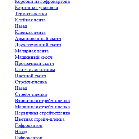
Коробки из гофрокартона
Картонная упаковка
Термоэтикетки
Клейкая лента
Назад
Клейкая лента
Армированный скотч
Двухсторонний скотч
Малярная лента
Машинный скотч
Прозрачный скотч
Скотч с логотипом
Цветной скотч
Стрейч-пленка
Назад
Стрейч-пленка
Вторичная стрейч-пленка
Машинная стрейч-пленка
Первичная стрейч-пленка
Цветная стрейч-пленка
Гофрокартон
Назад
Гофрокартон