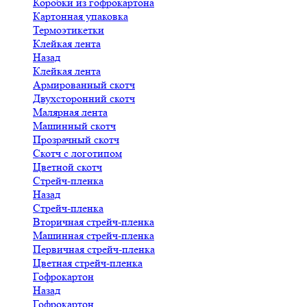
Коробки из гофрокартона
Картонная упаковка
Термоэтикетки
Клейкая лента
Назад
Клейкая лента
Армированный скотч
Двухсторонний скотч
Малярная лента
Машинный скотч
Прозрачный скотч
Скотч с логотипом
Цветной скотч
Стрейч-пленка
Назад
Стрейч-пленка
Вторичная стрейч-пленка
Машинная стрейч-пленка
Первичная стрейч-пленка
Цветная стрейч-пленка
Гофрокартон
Назад
Гофрокартон