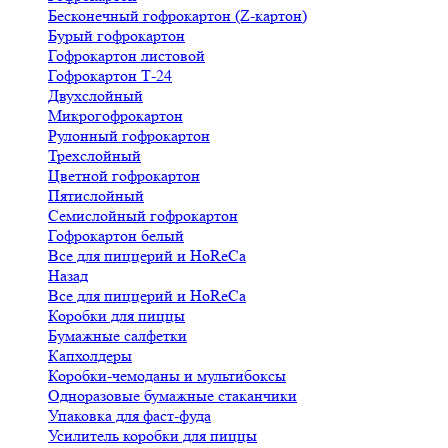
Бесконечный гофрокартон (Z-картон)
Бурый гофрокартон
Гофрокартон листовой
Гофрокартон Т-24
Двухслойный
Микрогофрокартон
Рулонный гофрокартон
Трехслойный
Цветной гофрокартон
Пятислойный
Семислойный гофрокартон
Гофрокартон белый
Все для пиццерий и HoReCa
Назад
Все для пиццерий и HoReCa
Коробки для пиццы
Бумажные салфетки
Капхолдеры
Коробки-чемоданы и мультибоксы
Одноразовые бумажные стаканчики
Упаковка для фаст-фуда
Усилитель коробки для пиццы